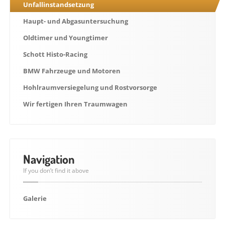
Unfallinstandsetzung
KONTAKT
Haupt-
und Abgasuntersuchung
ÜBER
UNS
Oldtimer
und Youngtimer
IMPRESSUM
Schott
Histo-Racing
BMW
Fahrzeuge und Motoren
Hohlraumversiegelung
und Rostvorsorge
Wir
fertigen Ihren Traumwagen
Navigation
If you don’t find it above
Galerie